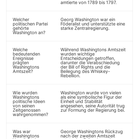
amtierte von 1789 bis 1797.
Welcher
Georg Washington war ein ​
politischen Partei
Föderalist ​und unterstützte eine
gehörte
starke ⁤Zentralregierung.
Washington an?
Welche
Während ‌Washingtons⁤ Amtszeit
bedeutenden
wurden wichtige​
Ereignisse
Entscheidungen getroffen,‌
prägten
darunter die Verabschiedung
Washingtons⁤
der Bill of ⁤Rights und die‍
Amtszeit?
Beilegung des Whiskey-
Rebellion.
Wie wurden
Washington wurde von vielen
Washingtons⁣
als​ eine symbolische Figur der
politische Ideen
Einheit⁢ und Stabilität
‍von‍ seinen
angesehen, seine Autorität trug
Zeitgenossen
zur ⁣Formung der Regierung ⁢bei.
wahrgenommen?
Was ⁢war​
George‌ Washingtons Rückzug
Washingtons
nach der zweiten⁣ Amtszeit