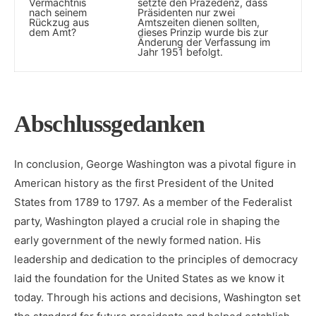
Vermächtnis
setzte den ‍Präzedenz, dass
nach seinem
Präsidenten ‌nur zwei⁢
Rückzug ‍aus
Amtszeiten ⁢dienen sollten,
dem Amt?
dieses Prinzip ‍wurde bis zur
‍Änderung​ der Verfassung im
Jahr ⁢1951‍ befolgt.
Abschlussgedanken
In conclusion, George Washington was a⁢ pivotal figure in
American history⁤ as the first President of ‌the United
States from 1789 to 1797. As a​ member of the Federalist
party, Washington⁤ played ​a crucial ⁤role in shaping the ​
early government of ‍the newly ⁢formed ‌nation.​ His
leadership and dedication to ⁣the ‌principles of ⁢democracy
‍laid ‌the⁣ foundation for⁣ the United States as we know it‌
today. Through his actions and⁤ decisions, Washington set