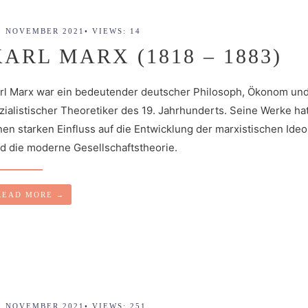
. NOVEMBER 2021
•
VIEWS: 14
KARL MARX (1818 – 1883)
rl Marx war ein bedeutender deutscher Philosoph, Ökonom un
zialistischer Theoretiker des 19. Jahrhunderts. Seine Werke ha
nen starken Einfluss auf die Entwicklung der marxistischen Ideo
d die moderne Gesellschaftstheorie.
READ MORE
→
. NOVEMBER 2021
•
VIEWS: 251