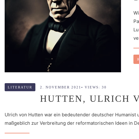
Wi
Pa
Lu
ve
LITERATUR
2. NOVEMBER 2021
•
VIEWS: 30
HUTTEN, ULRICH VO
Ulrich von Hutten war ein bedeutender deutscher Humanist u
maßgeblich zur Verbreitung der reformatorischen Ideen in D