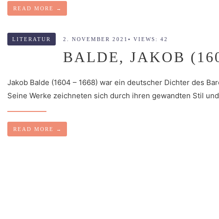
READ MORE
→
LITERATUR
2. NOVEMBER 2021
•
VIEWS: 42
BALDE, JAKOB (160
Jakob Balde (1604 – 1668) war ein deutscher Dichter des Bar
Seine Werke zeichneten sich durch ihren gewandten Stil und i
READ MORE
→