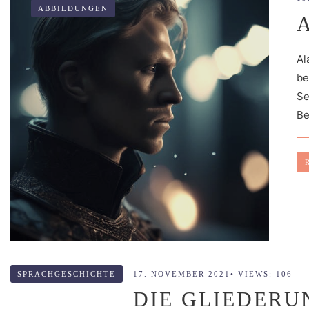
ABBILDUNGEN
Al
be
Se
Be
SPRACHGESCHICHTE
17. NOVEMBER 2021
•
VIEWS: 106
DIE GLIEDER