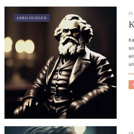
21
ABBILDUNGEN
Ka
so
ei
un
19