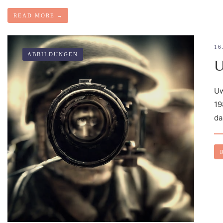
READ MORE
→
16
ABBILDUNGEN
Uw
19
da