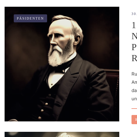
30
PÄSIDENTEN
Ru
Am
da
un