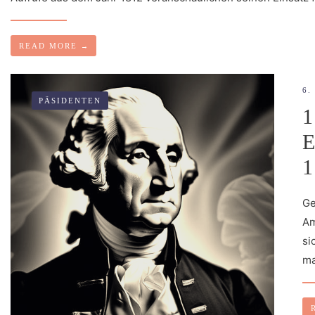
READ MORE
→
6.
PÄSIDENTEN
Ge
Am
si
ma