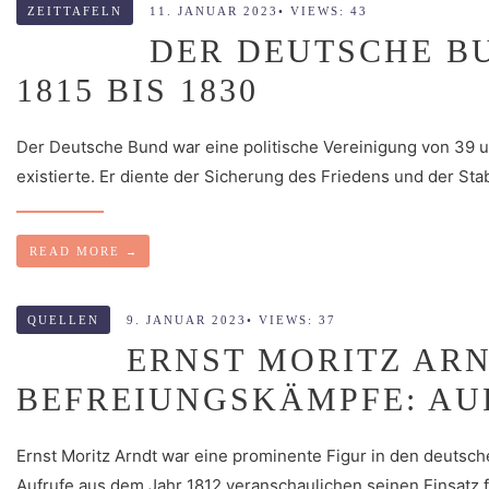
ZEITTAFELN
11. JANUAR 2023
•
VIEWS: 43
DER DEUTSCHE B
1815 BIS 1830
Der Deutsche Bund war eine politische Vereinigung von 39 
existierte. Er diente der Sicherung des Friedens und der Sta
READ MORE
→
QUELLEN
9. JANUAR 2023
•
VIEWS: 37
ERNST MORITZ ARN
BEFREIUNGSKÄMPFE: AUF
Ernst Moritz Arndt war eine prominente Figur in den deuts
Aufrufe aus dem Jahr 1812 veranschaulichen seinen Einsatz f