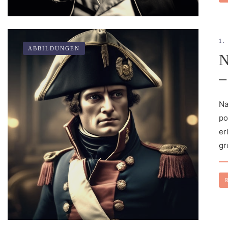
1.
ABBILDUNGEN
–
Na
po
er
gr