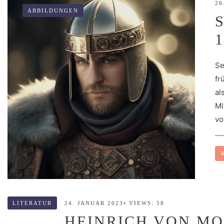
26
ABBILDUNGEN
1
Se
fr
al
Mi
vo
LITERATUR
24. JANUAR 2023
•
VIEWS: 58
HEINRICH VON MOR