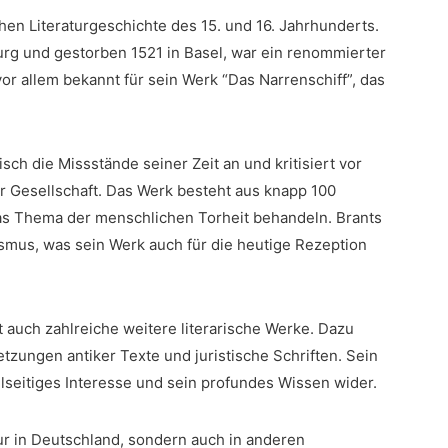
hen Literaturgeschichte ​des 15. und 16. Jahrhunderts.
rg und gestorben 1521 in Basel, war ein ⁤renommierter
 vor allem bekannt für sein Werk “Das Narrenschiff”, das
isch die ‌Missstände seiner Zeit an und kritisiert vor
er Gesellschaft. Das Werk besteht aus knapp 100
as‍ Thema‌ der menschlichen Torheit behandeln. Brants
asmus, was sein Werk auch für die heutige Rezeption
 auch zahlreiche weitere literarische ⁣Werke. Dazu
zungen antiker Texte und juristische Schriften. Sein
ielseitiges Interesse und⁤ sein profundes Wissen wider.
ur in ⁣Deutschland, sondern auch in anderen