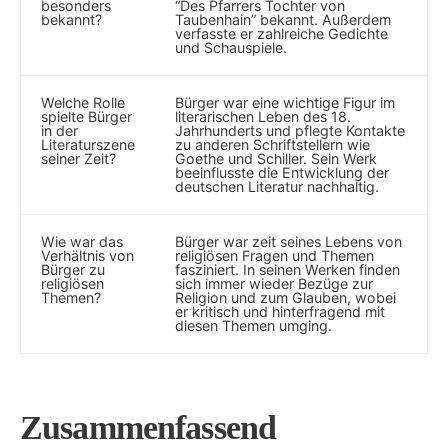
besonders
“Des Pfarrers Tochter ⁢von
bekannt?
Taubenhain” bekannt. Außerdem
‌verfasste er ​zahlreiche‍ Gedichte
und⁣ Schauspiele.
Welche Rolle⁣
Bürger war eine wichtige Figur ⁣im
spielte Bürger
literarischen Leben des 18.
in der
Jahrhunderts und pflegte Kontakte
Literaturszene
zu anderen Schriftstellern ‌wie
seiner ⁢Zeit?
Goethe und Schiller. Sein ⁣Werk
beeinflusste die ​Entwicklung der
deutschen Literatur‌ nachhaltig.
Wie war das
Bürger war zeit seines Lebens von
Verhältnis von⁤
religiösen⁣ Fragen und Themen‌
Bürger zu
fasziniert. In seinen​ Werken finden
religiösen
sich immer⁢ wieder Bezüge zur
Themen?
Religion und ‍zum Glauben, wobei
er⁣ kritisch und ​hinterfragend⁤ mit
diesen Themen umging.
Zusammenfassend