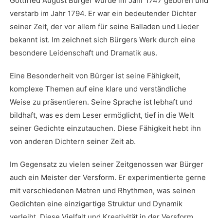
Gottfried August Bürger wurde im Jahr 1747 geboren und
verstarb im ​Jahr⁢ 1794. Er war ein‌ bedeutender Dichter
seiner Zeit,‌ der vor allem für seine Balladen​ und Lieder
bekannt ‍ist. Im zeichnet sich Bürgers Werk durch⁤ eine
besondere Leidenschaft und Dramatik aus.
Eine Besonderheit⁢ von Bürger ist seine Fähigkeit,
komplexe Themen auf eine ⁢klare und⁣ verständliche
Weise zu präsentieren. Seine Sprache ist lebhaft⁤ und
bildhaft, was es dem ‌Leser ermöglicht, tief in die Welt
seiner Gedichte einzutauchen. Diese Fähigkeit hebt ihn
von anderen ​Dichtern seiner Zeit ab.
Im Gegensatz zu vielen seiner Zeitgenossen war Bürger ​
auch⁤ ein Meister⁤ der Versform. Er experimentierte gerne
mit verschiedenen Metren und Rhythmen, was seinen⁣
Gedichten eine einzigartige Struktur ​und Dynamik
verleiht. Diese Vielfalt ​und Kreativität in der Versform