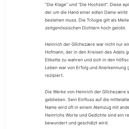
“Die Klage” ⁤und “Die Hochzeit”. ‌Diese e
der um die Hand einer edlen Dame ​wirbt
bestehen muss. Die Trilogie gilt als Meil
zeitgenössischen Dichtern hoch gelobt.
Heinrich der Glîchezære war ⁢nicht nur e
Hofmann,​ der in den Kreisen des Adels gr
Etikette zu wahren und sich ⁤in den höfis
Leben war von Erfolg und Anerkennung ge
rezipiert.
Die Werke von Heinrich der Glîchezære⁢ s
geblieben.​ Sein Einfluss auf die mittelal
Name ⁣wird oft in einem Atemzug mit and
Heinrichs Worte und Gedichte​ sind ein 
bewundert und geschätzt wird.