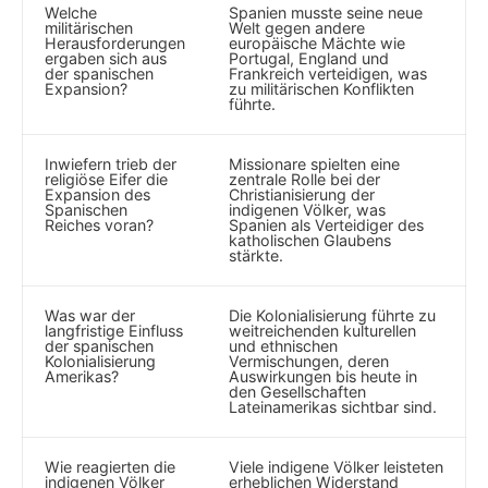
Welche
Spanien musste seine‌ neue
militärischen
Welt gegen⁣ andere
Herausforderungen
europäische Mächte wie
ergaben sich aus ​
Portugal, England und
der ‍spanischen
Frankreich verteidigen, ‍was⁤
Expansion?
zu ‌militärischen Konflikten
führte.
Inwiefern trieb der
Missionare spielten eine
religiöse Eifer die
zentrale Rolle bei der‍
Expansion des
Christianisierung der
Spanischen⁢
indigenen Völker, was
Reiches voran?
Spanien als Verteidiger des
katholischen Glaubens
⁣stärkte.
Was war der
Die Kolonialisierung führte⁣ zu
langfristige Einfluss
weitreichenden ⁢kulturellen
​der spanischen
‍und ethnischen
Kolonialisierung
Vermischungen, deren
Amerikas?
Auswirkungen bis heute in⁤
den ⁣Gesellschaften
Lateinamerikas sichtbar sind.
Wie reagierten die
Viele ​indigene Völker ⁤leisteten
indigenen Völker‍
erheblichen Widerstand