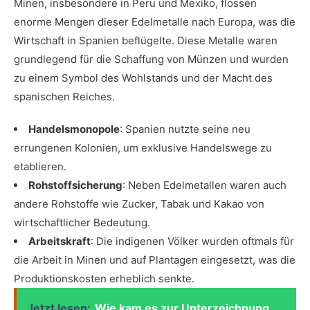
Minen, ⁢insbesondere in Peru und Mexiko, flossen
enorme Mengen dieser Edelmetalle nach Europa, was die
Wirtschaft ⁢in Spanien beflügelte. Diese Metalle waren
grundlegend für die Schaffung⁢ von Münzen und wurden
zu einem Symbol des‍ Wohlstands und‌ der Macht ⁣des
spanischen Reiches.
Handelsmonopole
: Spanien nutzte seine⁤ neu
‌errungenen Kolonien, um exklusive ‍Handelswege zu
⁤etablieren.
Rohstoffsicherung
: Neben⁤ Edelmetallen waren auch⁤
andere ⁤Rohstoffe wie ‌Zucker, Tabak und Kakao von
wirtschaftlicher Bedeutung.
Arbeitskraft
: Die indigenen Völker wurden oftmals für
die Arbeit in Minen ​und auf Plantagen eingesetzt, was die
Produktionskosten⁣ erheblich senkte.
Jetzt lesen:
Wie kam es zur Unterzeichnung