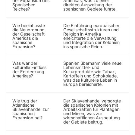
der Expansion des
Amerikas, was zu einer
Spanischen
direkten Ausweitung der
Reiches?
spanischen ⁢Gebiete⁣ führte.
Wie beeinflusste
Die Einführung europäischer​
die Neuordnung ​
Gesellschaftsstrukturen und
der Gesellschaft
Religion ‌in Amerika
Amerikas die
erleichterte die Verwaltung
spanische
und Integration der Kolonien
Expansion?
ins spanische Reich.
Was war der
Spanien übernahm viele neue
kulturelle Einfluss‌
⁢Lebensmittel-⁤ und
der Entdeckung
Kulturprodukte wie Tabak,
Amerikas?
Kartoffeln und Schokolade,
was das kulturelle Leben in
Europa bereicherte.
Wie ⁣trug der
Der Sklavenhandel versorgte
Atlantische
die spanischen Kolonien ⁣mit
Sklavenhandel zur
Arbeitskräften für Plantagen
spanischen
und Minen, was⁢ zur
Expansion bei?
wirtschaftlichen Ausbeutung ​
der Gebiete beitrug.