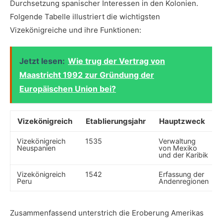
Durchsetzung ​spanischer Interessen⁢ in ‌den Kolonien.
Folgende‍ Tabelle illustriert die ⁢wichtigsten‍
Vizekönigreiche‌ und ihre Funktionen:
Jetzt lesen:
Wie trug der Vertrag von
Maastricht 1992 zur Gründung der
Europäischen Union bei?
Vizekönigreich
Etablierungsjahr
Hauptzweck
Vizekönigreich
1535
Verwaltung
Neuspanien
von ⁢Mexiko
und der‌ Karibik
Vizekönigreich
1542
Erfassung der‌
Peru
Andenregionen
Zusammenfassend⁤ unterstrich die Eroberung Amerikas