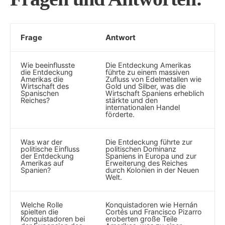
Frage
Antwort
Wie beeinflusste
Die Entdeckung Amerikas⁤
die Entdeckung⁢
führte‍ zu einem massiven
Amerikas die
⁣Zufluss ⁣von Edelmetallen wie
Wirtschaft des
Gold und Silber, was die⁣
Spanischen
Wirtschaft Spaniens erheblich
Reiches?
stärkte ‌und den
⁤internationalen Handel
förderte.
Was war der
Die ‍Entdeckung führte zur
politische Einfluss
⁤politischen ⁢Dominanz
der Entdeckung⁣
Spaniens in Europa und zur
Amerikas auf
Erweiterung des Reiches
Spanien?
durch Kolonien in der Neuen
Welt.
Welche‌ Rolle
Konquistadoren wie Hernán
spielten die
⁤Cortés ⁢und Francisco Pizarro
Konquistadoren bei
eroberten große Teile⁢