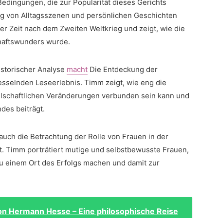
Bedingungen, die zur Popularität dieses⁤ Gerichts
ng von Alltagsszenen und ⁣persönlichen Geschichten
der Zeit nach dem Zweiten Weltkrieg und​ zeigt, wie die
chaftswunders wurde.
historischer Analyse
macht
Die ⁢Entdeckung der
esselnden‌ Leseerlebnis. Timm zeigt, wie eng die ​
llschaftlichen Veränderungen verbunden sein kann und
ndes beiträgt.
auch die Betrachtung der​ Rolle ‌von Frauen in der
t. Timm porträtiert mutige ‍und ⁢selbstbewusste Frauen,
u einem Ort⁢ des Erfolgs machen und‌ damit zur‍
on Hermann Hesse – Eine philosophische Reise