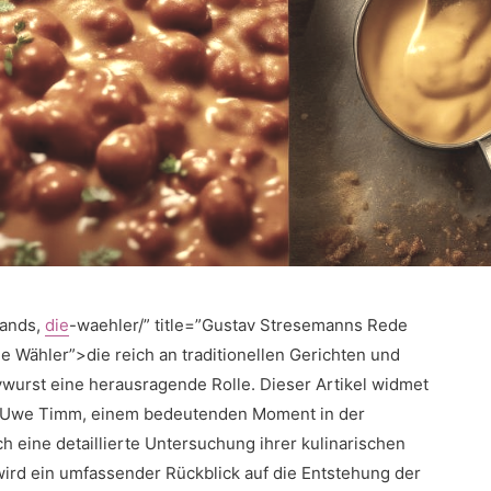
lands,
die
-waehler/” title=”Gustav Stresemanns Rede
 Wähler”>die⁤ reich ​an traditionellen Gerichten⁢ und
rywurst eine ‌herausragende Rolle. Dieser Artikel‍ widmet⁢
n ⁢Uwe Timm, einem bedeutenden‌ Moment in der
h eine detaillierte⁣ Untersuchung ihrer⁤ kulinarischen
rd ein​ umfassender Rückblick auf die Entstehung⁢ der