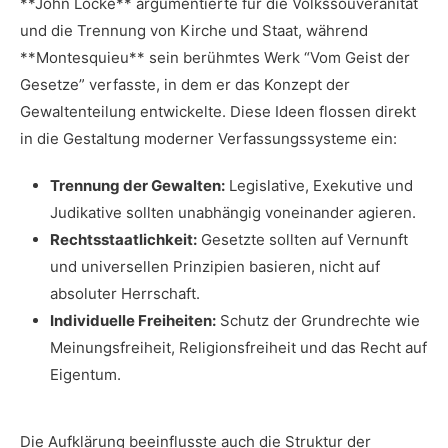
**John Locke** argumentierte ‌für‍ die⁣ Volkssouveränität
und die Trennung von Kirche und Staat, ​während
**Montesquieu**⁣ sein berühmtes Werk “Vom Geist ⁣der
Gesetze” verfasste, in dem er das Konzept ⁤der⁤
Gewaltenteilung entwickelte. Diese ‍Ideen flossen direkt
in die⁢ Gestaltung moderner Verfassungssysteme ein:
Trennung der Gewalten:
‌Legislative, Exekutive und
Judikative sollten unabhängig voneinander agieren.
Rechtsstaatlichkeit:
Gesetzte​ sollten auf ⁣Vernunft
und ⁣universellen Prinzipien​ basieren, nicht auf
absoluter​ Herrschaft.
Individuelle Freiheiten:
⁢Schutz der Grundrechte wie⁢
Meinungsfreiheit, ⁣Religionsfreiheit⁢ und‌ das Recht‍ auf
Eigentum.
Die Aufklärung beeinflusste auch die ‌Struktur der