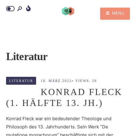
MENU
Literatur
LITERATUR
18. MÄRZ 2022
•
VIEWS: 29
KONRAD FLECK
(1. HÄLFTE 13. JH.)
Konrad Fleck war ein bedeutender Theologe und
Philosoph des 13. Jahrhunderts. Sein Werk “De
mutatione monachorum” beschäftigte sich mit der