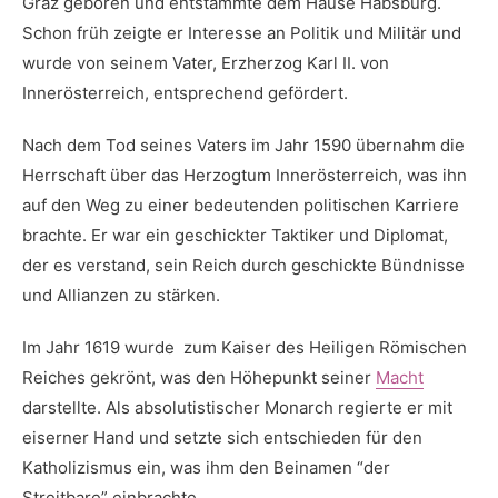
⁢Graz ⁢geboren ​und entstammte dem Hause‌ Habsburg.
Schon früh ‍zeigte er Interesse an​ Politik⁣ und ⁣Militär und
wurde von⁢ seinem ​Vater, ⁣Erzherzog Karl‍ II. ⁤von⁣
Innerösterreich, entsprechend gefördert.
Nach dem ‍Tod‌ seines Vaters im Jahr 1590‌ übernahm ⁤die
Herrschaft über das Herzogtum⁢ Innerösterreich, was ihn
auf den Weg ⁤zu‍ einer bedeutenden politischen Karriere
brachte. Er war ​ein geschickter Taktiker⁤ und ​Diplomat,
der es verstand, sein Reich ‌durch ⁢geschickte⁤ Bündnisse
⁢und Allianzen zu stärken.
Im ‌Jahr 1619 ‌wurde ‍ zum Kaiser ​des Heiligen ​Römischen
Reiches gekrönt,‌ was⁣ den Höhepunkt ⁣seiner
Macht
darstellte. ⁢Als ​absolutistischer⁢ Monarch⁤ regierte‌ er mit
‍eiserner Hand‍ und ⁣setzte sich entschieden für den
Katholizismus ein, was ihm den Beinamen⁤ “der
Streitbare” ⁣einbrachte.