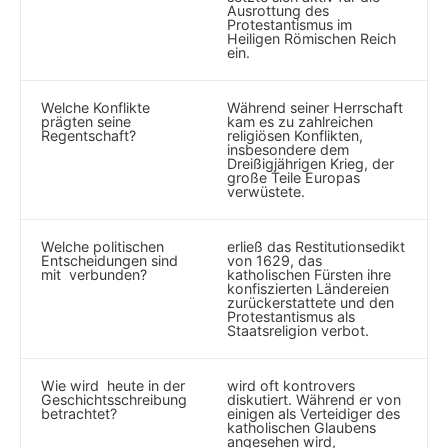
Ausrottung des
Protestantismus im
Heiligen ⁢Römischen Reich
ein.
Welche Konflikte
Während‍ seiner Herrschaft
prägten seine
kam​ es⁤ zu⁢ zahlreichen
Regentschaft?
religiösen Konflikten,
insbesondere dem
Dreißigjährigen Krieg, der
‌große Teile Europas
verwüstete.
Welche ⁤politischen
⁢erließ das Restitutionsedikt
Entscheidungen sind
von⁣ 1629, ⁢das⁤
mit ⁣ verbunden?
katholischen Fürsten ihre
konfiszierten Ländereien
zurückerstattete und den
Protestantismus als
Staatsreligion verbot.
Wie wird ‌ heute in⁣ der
wird oft kontrovers
Geschichtsschreibung
diskutiert. Während⁤ er von
betrachtet?
einigen als Verteidiger ⁤des
‌katholischen Glaubens
angesehen wird,