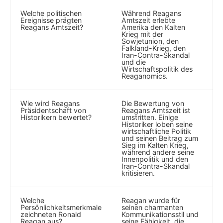
Welche politischen
Während Reagans‌
Ereignisse prägten
Amtszeit erlebte
Reagans Amtszeit?
Amerika den Kalten
Krieg mit der
Sowjetunion,​ den
Falkland-Krieg, den ​
Iran-Contra-Skandal
⁤und die
Wirtschaftspolitik des
Reaganomics.
Wie wird Reagans⁤
Die Bewertung​ von
Präsidentschaft⁢ von
⁤Reagans Amtszeit ist
Historikern bewertet?
⁤umstritten. Einige⁤
Historiker loben seine
wirtschaftliche Politik
und ⁢seinen Beitrag zum
Sieg im Kalten Krieg,
während andere seine
Innenpolitik und den
Iran-Contra-Skandal⁢
kritisieren.
Welche⁤
Reagan wurde ⁢für‌
Persönlichkeitsmerkmale
seinen charmanten⁤
zeichneten Ronald
Kommunikationsstil und
Reagan aus?
seine⁢ Fähigkeit, die