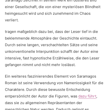
Saramago zeichnet in seinem Werk ein düsteres Bild
einer ⁢Gesellschaft, die von einer mysteriösen Blindheit
heimgesucht wird und sich zunehmend im Chaos
verliert.
tragen maßgeblich dazu bei, dass ⁤der Leser​ tief in ‌die
‌beklemmende Atmosphäre der⁣ Geschichte eintaucht.
Durch seine langen, verschachtelten Sätze und seine
unkonventionelle Interpunktion schafft der Autor ⁢eine
intensive, fast hypnotische Erzählweise, die den Leser
gefangen nimmt und nicht mehr ⁣loslässt.
Ein ⁢weiteres faszinierendes ​Element von ⁣Saramagos
⁤Roman ist seine Verwendung von ⁤Namenlosigkeit für‍ die
Charaktere. Durch diese bewusste Entscheidung‌
entpersönlicht der Autor die Figuren, was
dazu führt
,
dass sie zu allgemeinen Repräsentanten der
menschlichen Natur werden. Dadurch gelingt es