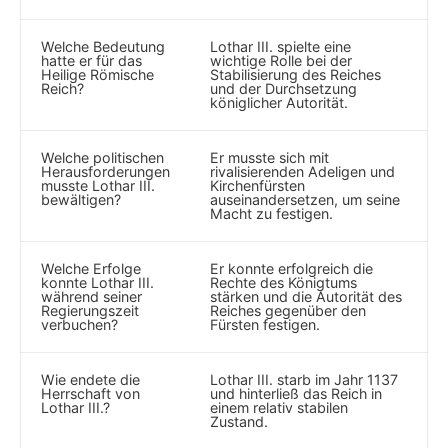
Welche Bedeutung
Lothar III. spielte eine
‌hatte er für das
⁤wichtige Rolle bei der
Heilige Römische
Stabilisierung​ des Reiches
Reich?
‍und der Durchsetzung
königlicher Autorität.
Welche politischen⁣
Er musste ​sich mit
Herausforderungen
rivalisierenden Adeligen und
musste Lothar III.
Kirchenfürsten
bewältigen?
auseinandersetzen,⁤ um seine⁤
Macht zu festigen.
Welche ⁤Erfolge
Er konnte erfolgreich die
konnte Lothar III.
Rechte des Königtums
während ​seiner
stärken und die Autorität ​des
Regierungszeit
Reiches gegenüber​ den
verbuchen?
Fürsten ⁤festigen.
Wie endete‍ die
Lothar III. starb im Jahr ‍1137
Herrschaft⁤ von⁤
und hinterließ das Reich in
Lothar III.?
einem relativ stabilen
Zustand.