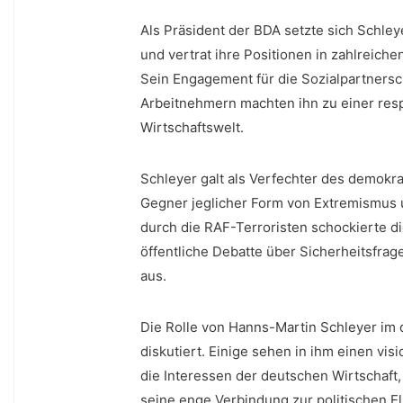
Als Präsident der BDA ‍setzte sich Schle
⁤und vertrat ihre Positionen⁤ in zahlreic
Sein⁣ Engagement⁢ für die Sozialpartners
Arbeitnehmern machten ⁢ihn zu einer resp
Wirtschaftswelt.
Schleyer galt als Verfechter ⁤des ​demok
‍Gegner ⁣jeglicher Form von Extremismus ⁢
durch die RAF-Terroristen schockierte die
öffentliche Debatte über Sicherheitsfra
aus.
Die Rolle von Hanns-Martin Schleyer im‌ 
diskutiert. Einige ‌sehen ⁤in ihm einen ⁣
die Interessen der⁢ deutschen Wirtschaft, 
seine‍ enge Verbindung zur politischen El