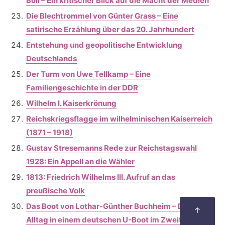
Böll – Ein kritischer Blick auf die Macht der Medien
Die Blechtrommel von Günter Grass – Eine
satirische Erzählung über das 20. Jahrhundert
Entstehung und geopolitische Entwicklung
Deutschlands
Der Turm von Uwe Tellkamp – Eine
Familiengeschichte in der DDR
Wilhelm I. Kaiserkrönung
Reichskriegsflagge im wilhelminischen Kaiserreich
(1871 – 1918)
Gustav Stresemanns Rede zur Reichstagswahl
1928: Ein Appell an die Wähler
1813: Friedrich Wilhelms III. Aufruf an das
preußische Volk
Das Boot von Lothar-Günther Buchheim – Der
↑
Alltag in einem deutschen U-Boot im Zweiten