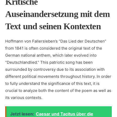
Kritische
Auseinandersetzung mit dem
Text und seinen Kontexten
Hoffmann von Fallersleben’s “Das Lied ‍der Deutschen”
from 1841 is often considered the original ⁣text of the
German national ⁤anthem, which later evolved into
“Deutschlandlied.” This patriotic song⁤ has been
surrounded by controversy⁢ due⁣ to its association with
different‌ political ⁢movements throughout history. In order⁤
to fully understand the significance of this text, it is
crucial to analyze both⁢ the content of the poem⁤ as well as
its ‌various contexts.
Jetzt lesen:
Caesar und Tacitus über die