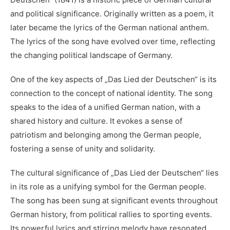
and political significance. Originally⁢ written as ⁢a ⁢poem, it
later became ‌the lyrics of the German national anthem.
The lyrics of the song have evolved over time, reflecting
the ⁢changing political landscape of Germany.
One of the key aspects of „Das Lied der Deutschen“ is its‍
connection to the concept‌ of national identity. ‍The‍ song
⁤speaks to the⁤ idea of a unified​ German nation,‌ with ‍a
⁤shared‍ history and culture. It evokes a sense of
patriotism and belonging among the German ‍people,
fostering a sense of unity and solidarity.
The ⁢cultural significance of ⁣„Das Lied der ​Deutschen“ lies
in its role as a unifying symbol for the ⁢German⁣ people.
The song has⁢ been sung at significant ⁣events ​throughout
German history, from political rallies to sporting events.
Its⁣ powerful ⁢lyrics and stirring​ melody have resonated