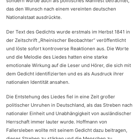
sondern ‍wurde auch als politisches Manifest betrachtet,
⁢das den Wunsch‍ nach einem vereinten​ deutschen
⁣Nationalstaat​ ausdrückte.
Der Text des ⁣Gedichts wurde erstmals im⁣ Herbst 1841 in
der Zeitschrift „Rheinischer Beobachter“ veröffentlicht
und löste sofort ⁤kontroverse ⁣Reaktionen aus. Die ‌Worte
und​ die Melodie des Liedes ​hatten eine starke
emotionale‍ Wirkung auf⁢ die Leser und Hörer, die sich ⁣mit‍
dem Gedicht identifizierten und es als Ausdruck ihrer‍
nationalen Identität ⁣ansahen.
Die Entstehung ⁢des Liedes fiel in eine Zeit großer
politischer Unruhen⁢ in Deutschland,⁣ als das Streben nach‍
nationaler‍ Einheit⁣ und Unabhängigkeit von ausländischer
Herrschaft immer lauter wurde. Hoffmann von‍
Fallersleben​ wollte mit ‌seinem Gedicht dazu beitragen,
dieses Streben ⁢zu stärken⁢ und die Menschen zu