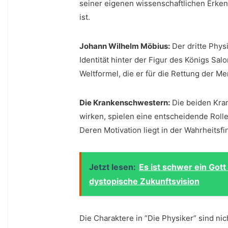
seiner eigenen wissenschaftlichen Erken
ist.
Johann Wilhelm Möbius:
Der dritte Physi
Identität hinter ⁢der⁣ Figur ⁣des Königs Sa
Weltformel, die er für die Rettung der Men
Die‍ Krankenschwestern:
Die beiden Kran
wirken,⁤ spielen eine entscheidende Rolle
Deren Motivation liegt⁤ in der Wahrheits
Jetzt lesen:
Es ist schwer ein Gott
dystopische Zukunftsvision
Die Charaktere in ⁤”Die Physiker” sind n