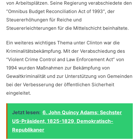
von​ Arbeitsplätzen. Seine Regierung verabschiedete den
‍”Omnibus Budget​ Reconciliation Act of ⁣1993″, der​
Steuererhöhungen ​für⁢ Reiche ⁤und
Steuererleichterungen für die Mittelschicht beinhaltete.
Ein weiteres ⁢wichtiges Thema⁣ unter Clinton war die
Kriminalitätsbekämpfung. Mit der Verabschiedung des
“Violent Crime Control and‍ Law Enforcement Act” von
1994‍ wurden Maßnahmen‍ zur Bekämpfung⁢ von
⁤Gewaltkriminalität und zur Unterstützung von Gemeinden
bei der‌ Verbesserung der‍ öffentlichen Sicherheit
eingeleitet.
Jetzt lesen:
6. John Quincy Adams: Sechster
US-Präsident, 1825-1829, Demokratisch-
Republikaner