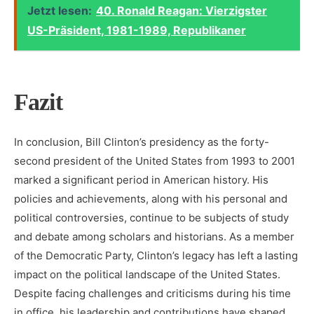
Jetzt lesen:
40. Ronald Reagan: Vierzigster
US-Präsident, 1981-1989, Republikaner
Fazit
In conclusion, Bill Clinton’s presidency as‍ the forty-
second president ⁢of ‌the United States ⁣from 1993 to⁤ 2001
marked a significant‍ period⁣ in American history. His
policies and achievements, along‌ with⁢ his⁢ personal⁣ and
⁣political controversies, continue to be subjects ​of study⁤
and debate among scholars and⁤ historians.‌ As a‍ member
of the Democratic Party, Clinton’s legacy ⁣has left​ a lasting
impact on the political landscape of the United States.
Despite facing challenges​ and criticisms during his time
in office, his leadership and contributions have shaped ​