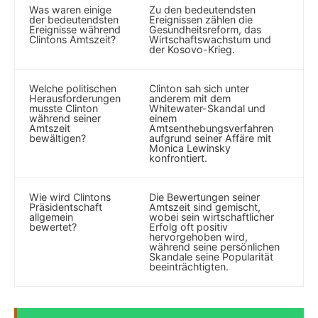
Was waren einige
Zu‌ den ​bedeutendsten
der bedeutendsten
Ereignissen​ zählen die
​Ereignisse während
‌Gesundheitsreform, das‌
Clintons Amtszeit?
Wirtschaftswachstum und
der Kosovo-Krieg.
Welche politischen
Clinton sah ⁢sich ⁤unter
‌Herausforderungen
anderem mit⁤ dem
⁣musste‍ Clinton
Whitewater-Skandal und
während seiner
einem
Amtszeit
⁤Amtsenthebungsverfahren
bewältigen?
⁣aufgrund ⁤seiner Affäre‌ mit
Monica Lewinsky
konfrontiert.
Wie wird ⁢Clintons
Die Bewertungen seiner
Präsidentschaft​
Amtszeit ⁤sind ⁢gemischt,⁤
allgemein
wobei sein wirtschaftlicher
bewertet?
Erfolg oft positiv
⁤hervorgehoben wird,
während seine persönlichen
Skandale seine Popularität⁤
beeinträchtigten.