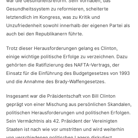
⁣war die Gesundheitsreform. Sein Vorhaben, ‍das
Gesundheitssystem ⁣zu reformieren, ⁣scheiterte
letztendlich im Kongress,​ was​ zu‍ Kritik und​
Unzufriedenheit ‌sowohl innerhalb der eigenen Partei als‌
auch bei den Republikanern führte.
Trotz ⁤dieser ‌Herausforderungen gelang ‍es‌ Clinton,​
einige ⁤wichtige‍ politische Erfolge zu verzeichnen. Dazu
gehörten die ⁢Ratifizierung des NAFTA-Vertrags, der
Einsatz​ für ⁤die Einführung des Budgetgesetzes von 1993
und‍ die ⁣Annahme des Brady-Waffengesetzes.
Insgesamt war die Präsidentschaft von Bill​ Clinton
geprägt von einer Mischung ‌aus persönlichen Skandalen,
​politischen ‌Herausforderungen und ⁣politischen Erfolgen.
⁤Sein ‍Vermächtnis als⁣ 42. Präsident ​der Vereinigten
Staaten ist nach wie vor umstritten und ⁤wird‍ weiterhin
von‍ verschiedenen politischen Lagern​ diskutiert.