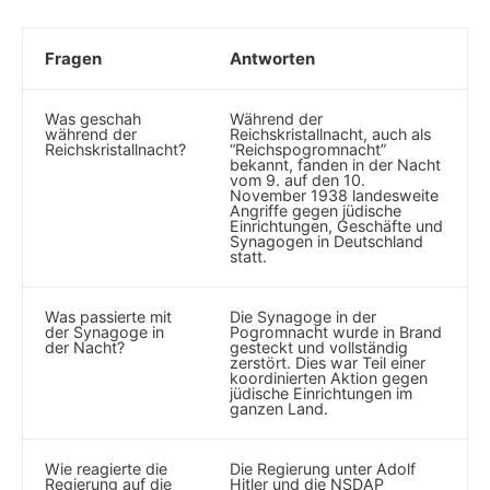
Fragen
Antworten
Was ​geschah
Während der
während der⁣
Reichskristallnacht, auch als
Reichskristallnacht?
“Reichspogromnacht”
bekannt, fanden in der Nacht
vom ⁤9. auf den 10.⁣
November 1938 landesweite
⁤Angriffe⁢ gegen jüdische​
Einrichtungen, Geschäfte und
⁣Synagogen in Deutschland
statt.
Was passierte mit
Die Synagoge in der​
der Synagoge in
Pogromnacht wurde in Brand
der Nacht?
gesteckt und⁣ vollständig
zerstört. Dies war​ Teil einer
koordinierten ⁢Aktion gegen
jüdische Einrichtungen im
ganzen‍ Land.
Wie reagierte die
Die Regierung unter Adolf
Regierung auf die
⁣Hitler und die NSDAP