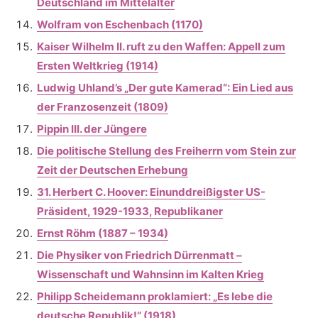
Deutschland im Mittelalter
Wolfram von Eschenbach (1170)
Kaiser Wilhelm II. ruft zu den Waffen: Appell zum
Ersten Weltkrieg (1914)
Ludwig Uhland’s „Der gute Kamerad“: Ein Lied aus
der Franzosenzeit (1809)
Pippin III. der Jüngere
Die politische Stellung des Freiherrn vom Stein zur
Zeit der Deutschen Erhebung
31. Herbert C. Hoover: Einunddreißigster US-
Präsident, 1929-1933, Republikaner
Ernst Röhm (1887 – 1934)
Die Physiker von Friedrich Dürrenmatt –
Wissenschaft und Wahnsinn im Kalten Krieg
Philipp Scheidemann proklamiert: „Es lebe die
deutsche Republik!“ (1918)